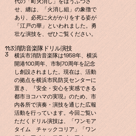
代の「町火消し」をほうふつさ
せ、纏は、「火消し組」の象徴で
あり、必死に火がかりをする姿が
「江戸の華」といわれました。勇
壮な演技を、ぜひご覧ください。
消防音楽隊ドリル演技
11:3
3
横浜市消防音楽隊は1958年、横浜
開港100周年、市制70周年を記念
し創設されました。現在は、活動
の拠点を横浜市民防災センターに
置き、『安全・安心を実感できる
都市ヨコハマの実現』のため、市
内各所で演奏・演技を通じた広報
活動を行っています。今回ご覧い
ただくドリル演技は、「ワンモア
タイム チャックコリア」「ワン