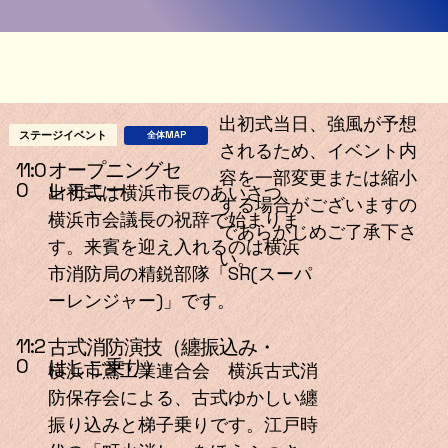
出初式当日、強風が予想
ステージイベント
全体MAP
されるため、イベント内
オープニングセ
11:0
容を一部変更または縮小
レモニー
0
出初式は横浜市長のあいさつ、
する場合がございますの
横浜市会議長の祝辞で始まりま
であらかじめご了承下さ
す。来賓を迎え入れるのは横浜
い。
市消防局の精鋭部隊「SR(スーパ
ーレンジャー)」です。
11:2
古式消防演技（纏振込み・
0
はしご乗り）
横浜市鳶工業連合会 横浜古式消
防保存会による、古式ゆかしい纏
振り込みと梯子乗りです。江戸時