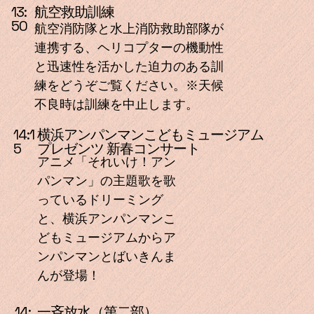
航空救助訓練
13:
50
航空消防隊と水上消防救助部隊が
連携する、ヘリコプターの機動性
と迅速性を活かした迫力のある訓
練をどうぞご覧ください。※天候
不良時は訓練を中止します。
横浜アンパンマンこどもミュージアム
14:1
プレゼンツ 新春コンサート
5
アニメ「それいけ！アン
パンマン」の主題歌を歌
っているドリーミング
と、横浜アンパンマンこ
どもミュージアムからア
ンパンマンとばいきんま
んが登場！
14:
一斉放水（第二部）