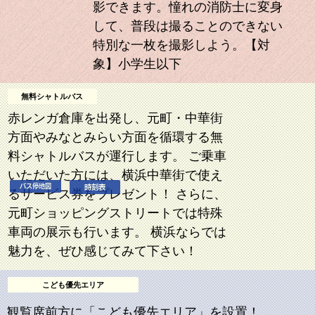
影できます。憧れの消防士に変身
して、普段は撮ることのできない
特別な一枚を撮影しよう。【対
象】小学生以下
無料シャトルバス
赤レンガ倉庫を出発し、元町・中華街
方面やみなとみらい方面を循環する無
料シャトルバスが運行します。 ご乗車
いただいた方には、横浜中華街で使え
バス停地図
時刻表
るサービス券をプレゼント！ さらに、
元町ショッピングストリートでは特殊
車両の展示も行います。 横浜ならでは
魅力を、ぜひ感じてみて下さい！
こども優先エリア
観覧席前方に「こども優先エリア」を設置！