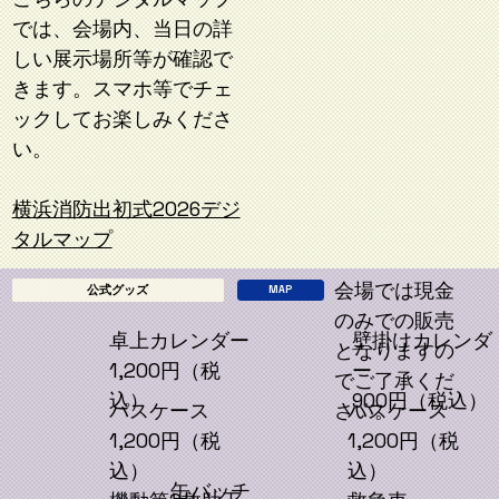
では、会場内、当日の詳
しい展示場所等が確認で
きます。スマホ等でチェ
ックしてお楽しみくださ
い。
横浜消防出初式2026デジ
タルマップ
会場では現金
公式グッズ
MAP
のみでの販売
卓上カレンダー
壁掛けカレンダ
となりますの
1,200円（税
ー
でご了承くだ
込）
900円（税込）
さい。
パスケース
パスケース
1,200円（税
1,200円（税
込）
込）
缶バッチ