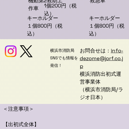
機動第2救助工
救急車
1個200円（税
作車
込）
キーホルダー
キーホルダー
１個800円（税
１個800円（税
込）
込）
お問合せは：
info-
横浜市消防局
dezome@jorf.co.j
SNSでも情報を
発信！
p
横浜消防出初式運
営事業体
（横浜市消防局/ラ
ジオ日本）
＜注意事項＞
【出初式全体】