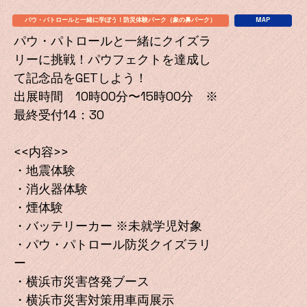
パウ・パトロールと一緒に学ぼう！防災体験パーク（象の鼻パーク）
MAP
パウ・パトロールと一緒にクイズラ
リーに挑戦！パウフェクトを達成し
て記念品をGETしよう！
出展時間 10時00分〜15時00分 ※
最終受付14：30
<<内容>>
・地震体験
・消火器体験
・煙体験
・バッテリーカー ※未就学児対象
・パウ・パトロール防災クイズラリ
ー
・横浜市災害啓発ブース
・横浜市災害対策用車両展示