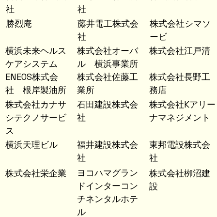
社
社
勝烈庵
藤井電工株式会
株式会社シマソ
社
ービ
横浜未来ヘルス
株式会社オーバ
株式会社江戸清
ケアシステム
ル 横浜事業所
ENEOS株式会
株式会社佐藤工
株式会社長野工
社 根岸製油所
業所
務店
株式会社カナサ
石田建設株式会
株式会社Kアリー
シテクノサービ
社
ナマネジメント
ス
横浜天理ビル
福井建設株式会
東邦電設株式会
社
社
ヨコハマグラン
株式会社栄企業
株式会社
栁
沼建
ドインターコン
設
チネンタルホテ
ル