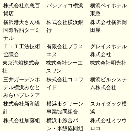
株式会社京急百
パシフィコ横浜
横浜ベイホテル
貨店
東急
横浜港大さん橋
株式会社横浜銀
株式会社横浜岡
国際客船ターミ
行
田屋
ナル
ＴｉＴ工法技術
有限会社プラス
グレイスホテル
協議会
エヌ
株式会社
東京汽船株式会
株式会社シーエ
株式会社明光社
社
スワン
三井ガーデンホ
株式会社コロワ
横浜ビルシステ
テル横浜みなと
イド
ム株式会社
みらいプレミア
株式会社新和設
横浜市グリーン
スカイダック横
計
事業協同組合
浜
株式会社加藤組
横浜市綜合パ
株式会社ミツウ
ン・米飯協同組
ロコ