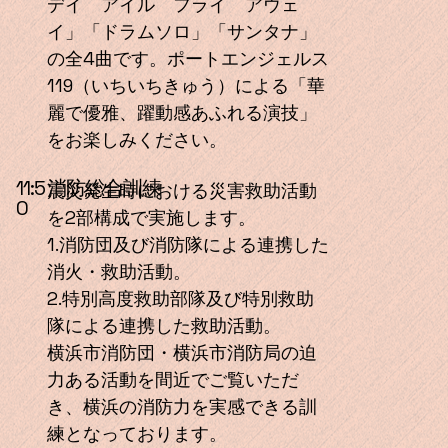
デイ アイル フライ アウェ
イ」「ドラムソロ」「サンタナ」
の全4曲です。ポートエンジェルス
119（いちいちきゅう）による「華
麗で優雅、躍動感あふれる演技」
をお楽しみください。
消防総合訓練
11:5
震災発生時における災害救助活動
0
を2部構成で実施します。
1.消防団及び消防隊による連携した
消火・救助活動。
2.特別高度救助部隊及び特別救助
隊による連携した救助活動。
横浜市消防団・横浜市消防局の迫
力ある活動を間近でご覧いただ
き、横浜の消防力を実感できる訓
練となっております。