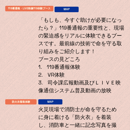
119番通報・LIVE映像119体験ブース
MAP
「もしも、今すぐ助けが必要になっ
たら？」119番通報の重要性と、現場
の緊迫感をリアルに体験できるブー
スです。最前線の技術で命を守る取
り組みをご紹介します！
ブースの見どころ
1. 119番通報体験
2. VR体験
3. 司令課広報動画及びＬＩＶＥ映
像通信システム普及動画の放映
防火衣着装体験
MAP
火災現場で消防士が命を守るため
に身に着ける「防火衣」を着装
し、消防車と一緒に記念写真を撮