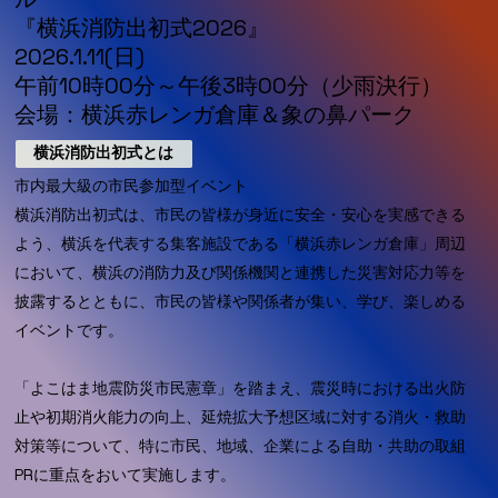
『横浜消防出初式2026』
2026.1.11(日)
午前10時00分～午後3時00分（少雨決行）
会場：横浜赤レンガ倉庫＆象の鼻パーク
横浜消防出初式とは
市内最大級の市民参加型イベント
横浜消防出初式は、市民の皆様が身近に安全・安心を実感できる
よう、横浜を代表する集客施設である「横浜赤レンガ倉庫」周辺
において、横浜の消防力及び関係機関と連携した災害対応力等を
披露するとともに、市民の皆様や関係者が集い、学び、楽しめる
イベントです。
「よこはま地震防災市民憲章」を踏まえ、震災時における出火防
止や初期消火能力の向上、延焼拡大予想区域に対する消火・救助
対策等について、特に市民、地域、企業による自助・共助の取組
PRに重点をおいて実施します。