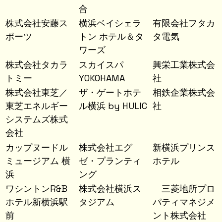
合
株式会社安藤ス
横浜ベイシェラ
有限会社フタカ
ポーツ
トン ホテル＆タ
タ電気
ワーズ
株式会社タカラ
スカイスパ
興栄工業株式会
トミー
YOKOHAMA
社
株式会社東芝／
ザ・ゲートホテ
相鉄企業株式会
東芝エネルギー
ル横浜 by HULIC
社
システムズ株式
会社
カップヌードル
株式会社エグ
新横浜プリンス
ミュージアム 横
ゼ・プランティ
ホテル
浜
ング
ワシントンR&B
株式会社横浜ス
三菱地所プロ
ホテル新横浜駅
タジアム
パティマネジメ
前
ント株式会社