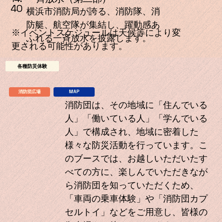
40
横浜市消防局が誇る、消防隊、消
防艇、航空隊が集結し、躍動感あ
※イベントスケジュールは天候等により変
ふれる一斉放水を披露します。
更される可能性があります。
各種防災体験
消防団広場
MAP
消防団は、その地域に「住んでいる
人」「働いている人」「学んでいる
人」で構成され、地域に密着した
様々な防災活動を行っています。こ
のブースでは、お越しいただいたす
べての方に、楽しんでいただきなが
ら消防団を知っていただくため、
「車両の乗車体験」や「消防団カプ
セルトイ」などをご用意し、皆様の