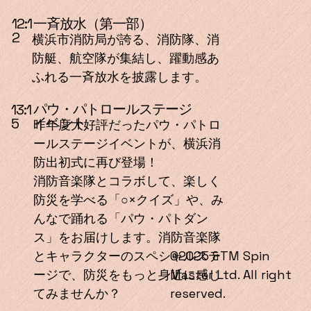
一斉放水（第一部）
12:1
2
横浜市消防局が誇る、消防隊、消
防艇、航空隊が集結し、躍動感あ
ふれる一斉放水を披露します。
パウ・パトロールステージ
13:1
イベント
5
昨年度大好評だったパウ・パトロ
ールステージイベントが、横浜消
防出初式に再び登場！
消防音楽隊とコラボして、楽しく
防災を学べる「○×クイズ」や、み
んなで踊れる「パウ・パトダン
ス」をお届けします。消防音楽隊
とキャラクターのスペシャルステ
©2025 &TM Spin
ージで、防災をもっと身近に感じ
Master Ltd. All right
てみませんか？
reserved.